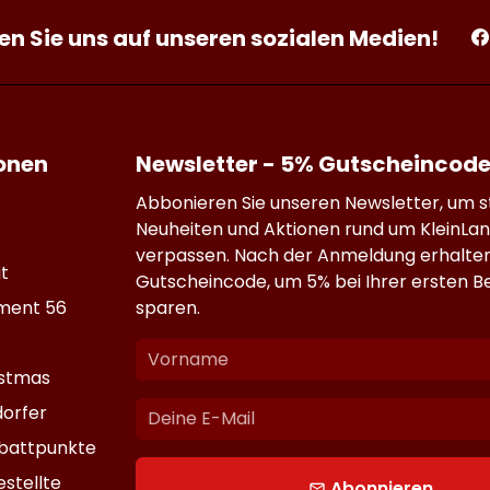
en Sie uns auf unseren sozialen Medien!
onen
Newsletter - 5% Gutscheincode
Abbonieren Sie unseren Newsletter, um st
Neuheiten und Aktionen rund um KleinLan
verpassen. Nach der Anmeldung erhalten
t
Gutscheincode, um 5% bei Ihrer ersten Be
ment 56
sparen.
istmas
orfer
battpunkte
stellte
Abonnieren
email