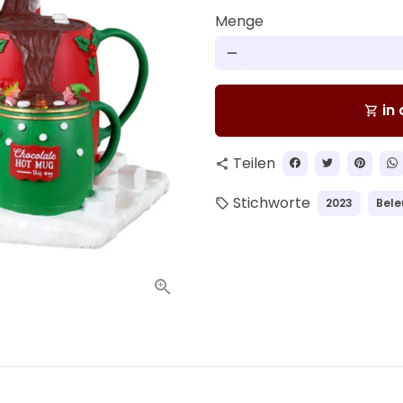
Menge
remove
in
shopping_cart
Teilen
share
Stichworte
2023
Bele
local_offer