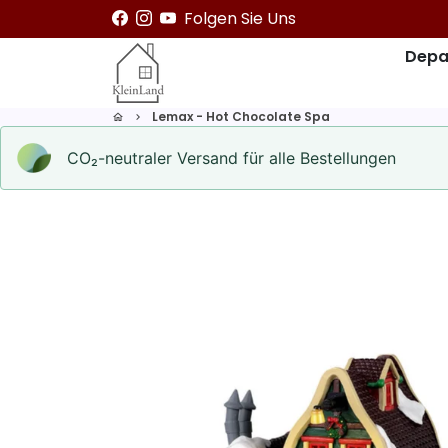
Direkt
Folgen Sie Uns
zum
Depa
Inhalt
Lemax - Hot Chocolate Spa
home
keyboard_arrow_right
CO₂-neu­t­raler Versand für alle Bestellungen