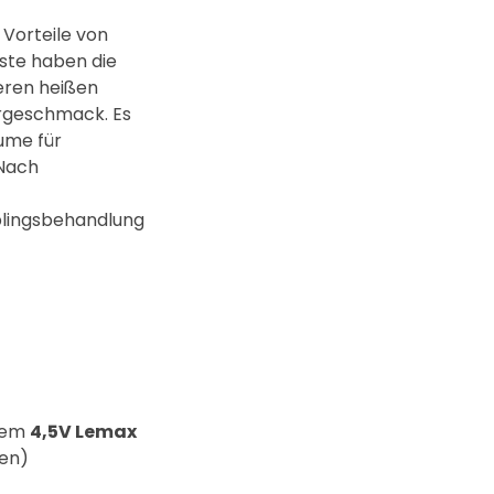
 Vorteile von
ste haben die
eren heißen
ergeschmack. Es
ume für
Nach
eblingsbehandlung
nem
4,5V Lemax
ten)