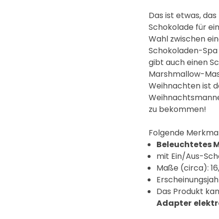
Das ist etwas, das
Schokolade für ei
Wahl zwischen ei
Schokoladen-Spa i
gibt auch einen S
Marshmallow-Mass
Weihnachten ist d
Weihnachtsmannes ü
zu bekommen!
F
olgende Merkmale
Beleuchtetes M
mit Ein/Aus-Sch
Maße (circa): 16
Erscheinungsjah
Das Produkt kan
Adapter
elekt