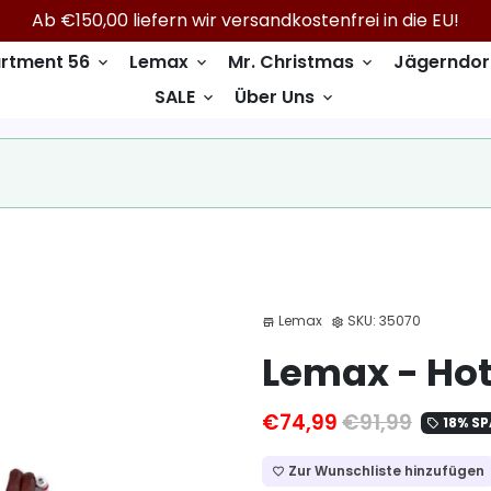
Ab €150,00 liefern wir versandkostenfrei in die EU!
rtment 56
Lemax
Mr. Christmas
Jägerndor
keyboard_arrow_down
keyboard_arrow_down
keyboard_arrow_down
SALE
Über Uns
keyboard_arrow_down
keyboard_arrow_down
Lemax
SKU:
35070
store
settings
Lemax - Hot
€74,99
€91,99
18% S
local_offer
Zur Wunschliste hinzufügen
favorite_border