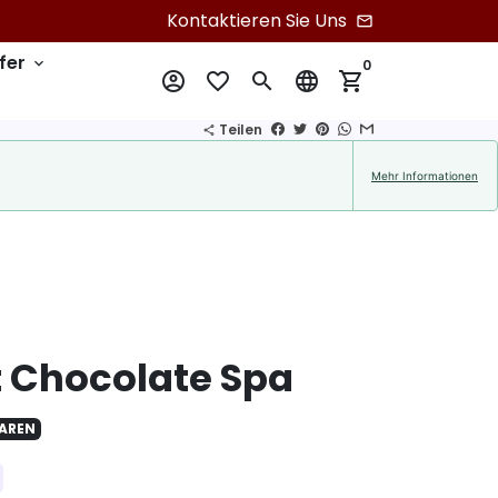
Kontaktieren Sie Uns
email
fer
keyboard_arrow_down
0
account_circle
favorite_border
search
language
shopping_cart
Teilen
share
Mehr Informationen
 Chocolate Spa
PAREN