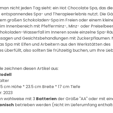
 man nicht jeden Tag sieht: ein Hot Chocolate Spa, das die
n entspannendes Spa- und Therapieerlebnis nutzt. Die Gä
nem großen Schokoladen-Spa im Freien oder einem klein
m Innenbereich mit Pfefferminz-, Minz- oder Preiselbe
chokoladen-Wasserfall im Inneren sowie einzelne Spa-Rä
agen und Gesichtsbehandlungen mit Zuckerpflaumen. 
as Spa mit Elfen und Arbeitern aus den Werkstätten des
berfüllt, also sollten Sie frühzeitig buchen, um Ihre Li
 zeichnen diesen Artikel aus:
odell
alter
,5 cm Höhe * 23.5 cm Breite * 17 cm Tiefe
r: 2023
n wahlweise mit 3
Batterien
der Größe "AA" oder mit ei
ronisch
betrieben werden (nicht im Lieferumfang enthal