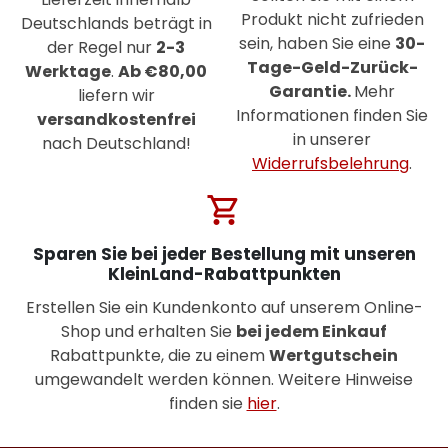
Produkt nicht zufrieden
Deutschlands beträgt in
sein, haben Sie eine
30-
der Regel nur
2-3
Tage-Geld-Zurück-
Werktage
.
Ab €80,00
Garantie.
Mehr
liefern wir
Informationen finden Sie
versandkostenfrei
in unserer
nach Deutschland!
Widerrufsbelehrung
.
shopping_cart
Sparen Sie bei jeder Bestellung mit unseren
KleinLand-Rabattpunkten
Erstellen Sie ein Kundenkonto auf unserem Online-
Shop und erhalten Sie
bei jedem Einkauf
Rabattpunkte, die zu einem
Wertgutschein
umgewandelt werden können. Weitere Hinweise
finden sie
hier
.