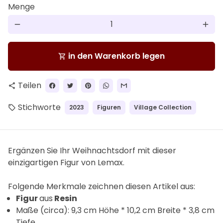
Menge
remove
add
in den Warenkorb legen
shopping_cart
Teilen
share
Stichworte
2023
Figuren
Village Collection
local_offer
Ergänzen Sie Ihr Weihnachtsdorf mit dieser
einzigartigen Figur von Lemax.
F
olgende Merkmale zeichnen diesen Artikel aus:
Figur
aus
Resin
Maße (circa): 9,3 cm Höhe * 10,2 cm Breite * 3,8 cm
Tiefe