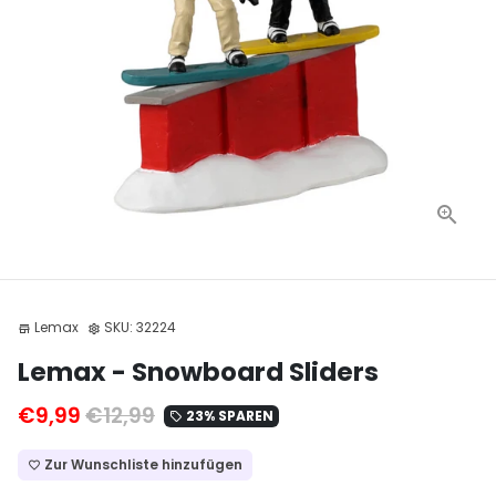
Lemax
SKU:
32224
store
settings
Lemax - Snowboard Sliders
€9,99
€12,99
23% SPAREN
local_offer
Zur Wunschliste hinzufügen
favorite_border