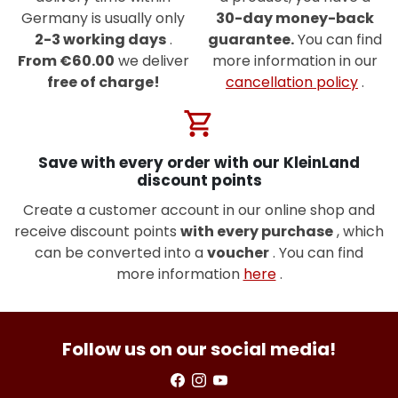
Germany is usually only
30-day money-back
2-3 working days
.
guarantee.
You can find
From €60.00
we deliver
more information in our
free of charge!
cancellation policy
.
shopping_cart
Save with every order with our KleinLand
discount points
Create a customer account in our online shop and
receive discount points
with every purchase
, which
can be converted into a
voucher
. You can find
more information
here
.
Follow us on our social media!