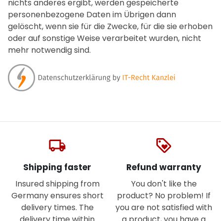
nichts anderes ergibt, werden gespeicherte
personenbezogene Daten im Übrigen dann
gelöscht, wenn sie für die Zwecke, für die sie erhoben
oder auf sonstige Weise verarbeitet wurden, nicht
mehr notwendig sind.
local_shipping
loyalty
Shipping faster
Refund warranty
Insured shipping from
You don't like the
Germany ensures short
product? No problem! If
delivery times. The
you are not satisfied with
delivery time within
a product, you have a