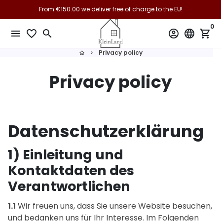
Skip
From €150.00 we deliver free of charge to the EU!
to
0
content
menu
favorite_border
search
account_circle
language
shopping_cart
Privacy policy
home
keyboard_arrow_right
Privacy policy
Datenschutzerklärung
1) Einleitung und
Kontaktdaten des
Verantwortlichen
1.1
Wir freuen uns, dass Sie unsere Website besuchen,
und bedanken uns für Ihr Interesse. Im Folgenden